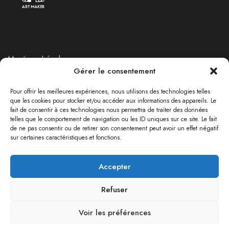
Mentions Légales
Gérer le consentement
Politique de Retours et Remboursements
Politique de confidentialité
Pour offrir les meilleures expériences, nous utilisons des technologies telles
que les cookies pour stocker et/ou accéder aux informations des appareils. Le
fait de consentir à ces technologies nous permettra de traiter des données
telles que le comportement de navigation ou les ID uniques sur ce site. Le fait
RÉSEAUX SOCIAUX
de ne pas consentir ou de retirer son consentement peut avoir un effet négatif
sur certaines caractéristiques et fonctions.
Accepter
Refuser
Les Arteurs© 2024 All rights reserved.
Voir les préférences