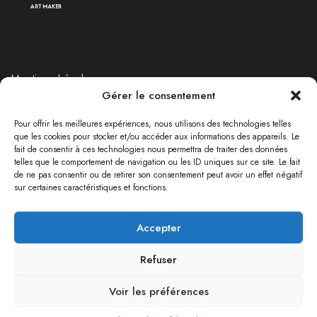
Mentions Légales
Gérer le consentement
Politique de Retours et Remboursements
Politique de confidentialité
Pour offrir les meilleures expériences, nous utilisons des technologies telles
que les cookies pour stocker et/ou accéder aux informations des appareils. Le
fait de consentir à ces technologies nous permettra de traiter des données
telles que le comportement de navigation ou les ID uniques sur ce site. Le fait
RÉSEAUX SOCIAUX
de ne pas consentir ou de retirer son consentement peut avoir un effet négatif
sur certaines caractéristiques et fonctions.
Accepter
Refuser
Les Arteurs© 2024 All rights reserved.
Voir les préférences