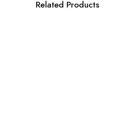
Related Products
ams Raynaud Impression
Arno Brignon Impression