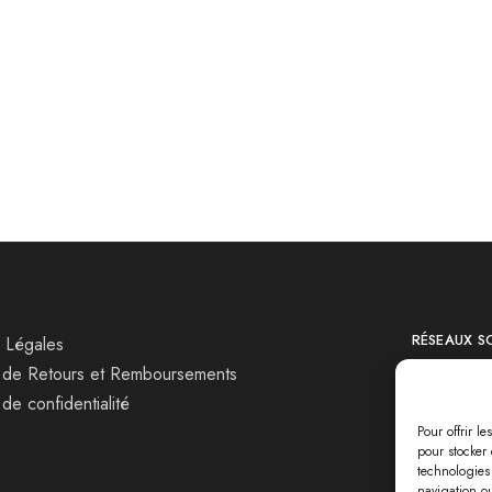
Plexiglas
5,00
€
–
350,00
€
RÉSEAUX S
 Légales
e de Retours et Remboursements
 de confidentialité
Pour offrir l
pour stocker 
technologies
navigation ou