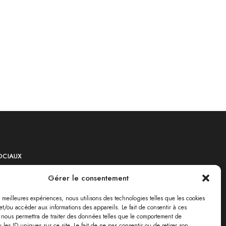
OCIAUX
Gérer le consentement
es meilleures expériences, nous utilisons des technologies telles que les cookies
et/ou accéder aux informations des appareils. Le fait de consentir à ces
 nous permettra de traiter des données telles que le comportement de
 les ID uniques sur ce site. Le fait de ne pas consentir ou de retirer son