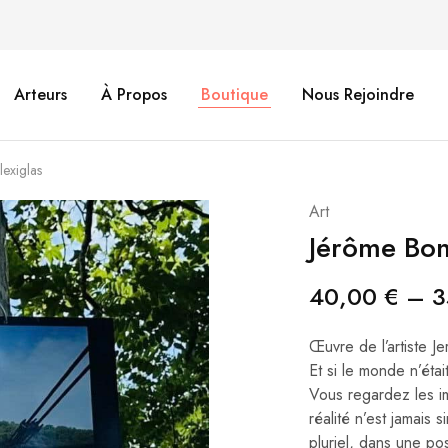
Arteurs
À Propos
Boutique
Nous Rejoindre
exiglas
Art
Jérôme Bon
40,00
€
–
3
Œuvre de l’artiste J
Et si le monde n’éta
Vous regardez les i
réalité n’est jamais 
pluriel, dans une po