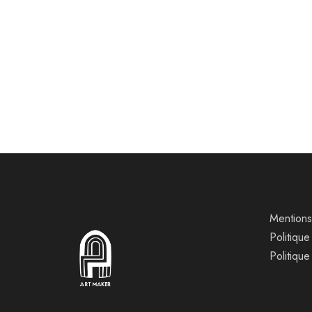
Plexiglas
40,00
€
–
350,00
€
3
Mentions
Politiqu
Politique