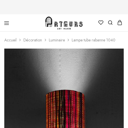
Arteurs
Accueil
Décoration
Luminaire
Lampe tube rabanne 1040
Shop