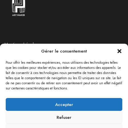
Mentions Légales
Gérer le consentement
Politique de Retours et Remboursements
Politique de confidentialité
Pour offrir les meilleures expériences, nous utilisons des technologies telles
que les cookies pour stocker et/ou accéder aux informations des appareils. Le
fait de consentir à ces technologies nous permettra de traiter des données
telles que le comportement de navigation ou les ID uniques sur ce site. Le fait
RÉSEAUX SOCIAUX
de ne pas consentir ou de retirer son consentement peut avoir un effet négatif
sur certaines caractéristiques et fonctions.
Accepter
Refuser
Les Arteurs© 2024 All rights reserved.